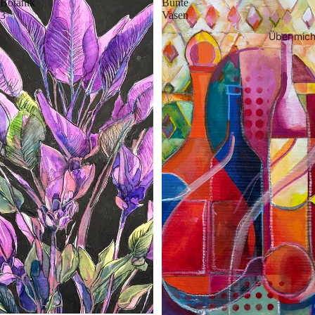
Botanik
Bunte
3
Vasen
Über mic