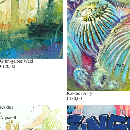
Grün-gelber Wald
FAQ
€120,00
Kaktus / Acryl
€180,00
Kaktus
Kunst
/
hat
Aquarell
keine
Grenzen
/