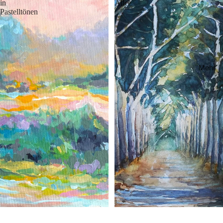
in
Allee
Pastelltönen
Mehr
Landschaft in Pastelltönen