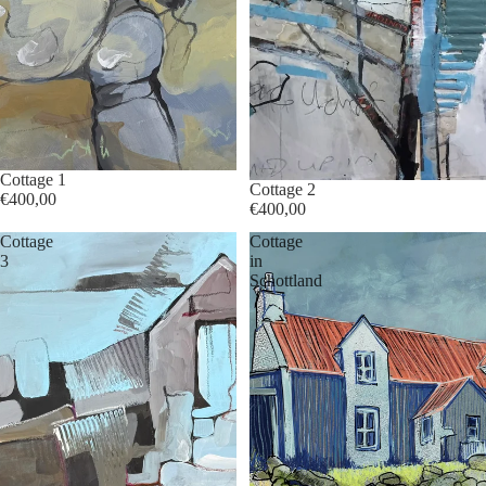
Cottage 1
Cottage 2
€400,00
€400,00
Cottage
Cottage
3
in
Schottland