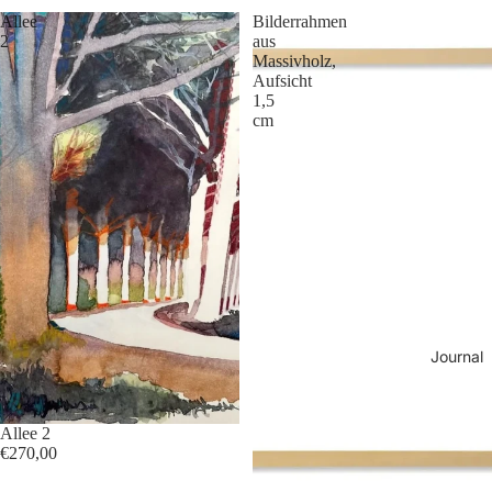
Allee
Bilderrahmen
2
aus
Massivholz,
Aufsicht
1,5
cm
Journal
Allee 2
€270,00