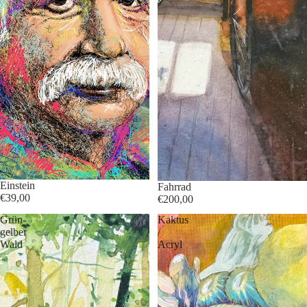
Einstein
Fahrrad
€39,00
€200,00
Grün-
Kaktus
gelber
/
Wald
Acryl