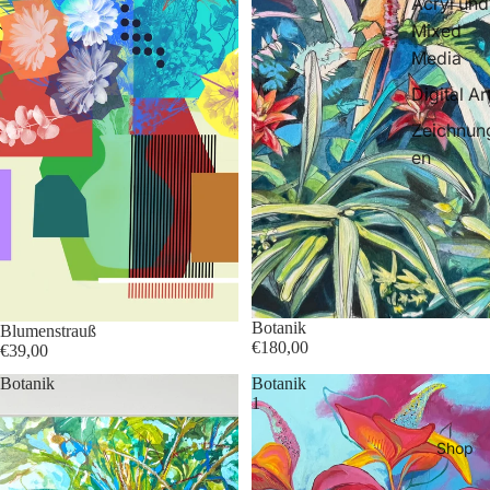
Acryl und
Mixed
Media
Digital Ar
Zeichnun
en
Botanik
Blumenstrauß
€180,00
€39,00
Botanik
Botanik
1
Shop