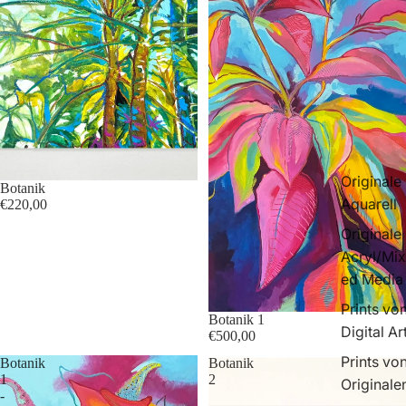
Originale
Botanik
Aquarell
€220,00
Originale
Acryl/Mix
ed Media
Prints vo
Botanik 1
Digital Ar
€500,00
Prints vo
Botanik
Botanik
1
2
Originale
-