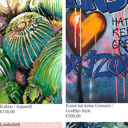
Graffity-
Style
Kunst hat keine Grenzen /
Kaktus / Aquarell
Graffity-Style
€150,00
€500,00
Landschaft
Lila