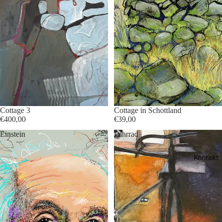
Cottage 3
Cottage in Schottland
€400,00
€39,00
Einstein
Fahrrad
Kontakt