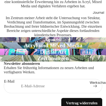
eine kontinuierliche Erweiterung hin zu Arbeiten in Acryl, Mixed
Media und digitalen Verfahren ergeben hat.
Journal
Im Zentrum meiner Arbeit steht die Untersuchung von Struktur,
Verdichtung und Transformation, im Spannungsfeld zwischen
Beobachtung und freier bildnerischer Entwicklung. Die einzelnen
Bereiche zeigen unterschiedliche Aspekte dieses fortlaufenden
künstlerischen Prozesses.
Aquarell
Acryl und Mixed Media
Digital Art
Zeichnungen
Newsletter abonnieren
Erhalten Sie frühzeitig Informationen zu neuen Arbeiten und
Datenschutzerklärung
verfügbaren Werken.
Widerrufsrecht
E-Mail
Werkscha
Kontaktinformationen
Impressum
AGB
Vertrag widerrufen
Versand